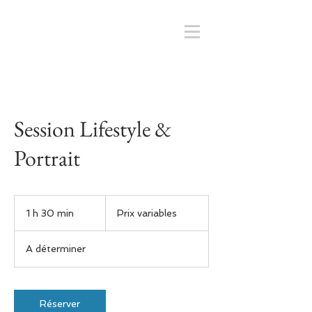
Session Lifestyle &
Portrait
Prix
variables
1 h 30 min
1
Prix variables
3
0
A déterminer
m
i
n
Réserver